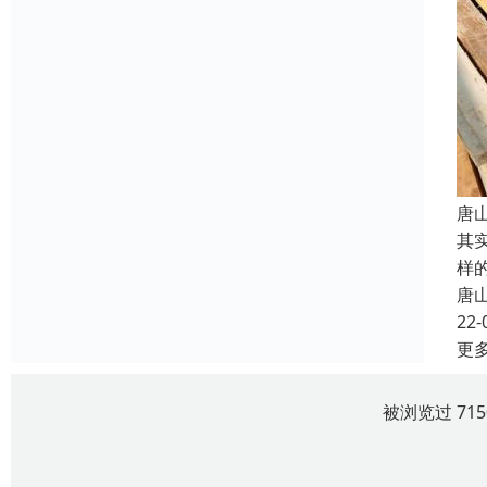
唐
其
样
唐
22-
更
被浏览过 71