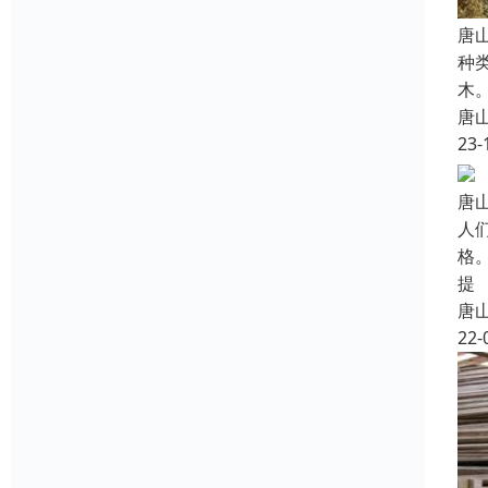
唐
种
木
唐
23-
唐
人
格
提
唐
22-