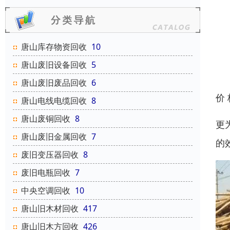
唐山库存物资回收
10
唐山废旧设备回收
5
唐山废旧废品回收
6
价
唐山电线电缆回收
8
唐山废铜回收
8
更
唐山废旧金属回收
7
的
废旧变压器回收
8
废旧电瓶回收
7
中央空调回收
10
唐山旧木材回收
417
唐山旧木方回收
426