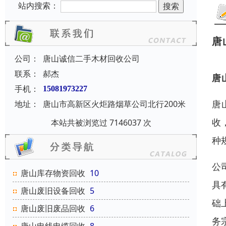
站内搜索：
唐
公司：
唐山诚信二手木材回收公司
联系：
郝杰
唐
手机：
15081973227
唐
地址：
唐山市高新区火炬路烟草公司北行200米
收
本站共被浏览过 7146037 次
种
公
唐山库存物资回收
10
具
唐山废旧设备回收
5
础
唐山废旧废品回收
6
务