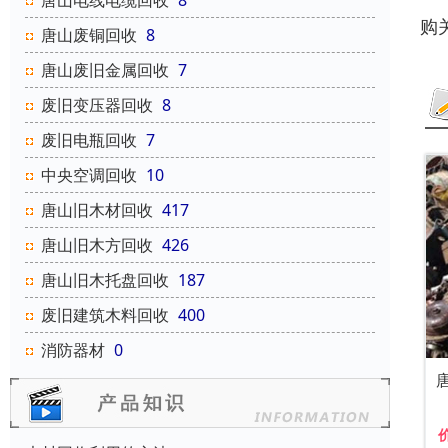
唐山电线电缆回收
8
购
唐山废铜回收
8
唐山废旧金属回收
7
废旧变压器回收
8
废旧电瓶回收
7
中央空调回收
10
唐山旧木材回收
417
唐山旧木方回收
426
唐山旧木托盘回收
187
废旧建筑木料回收
400
消防器材
0