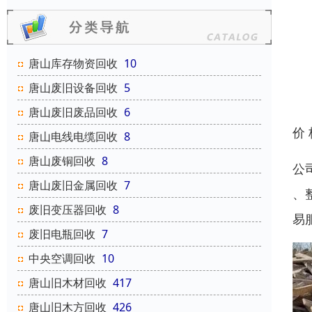
唐山库存物资回收
10
唐山废旧设备回收
5
唐山废旧废品回收
6
价
唐山电线电缆回收
8
唐山废铜回收
8
公
唐山废旧金属回收
7
、
废旧变压器回收
8
易
废旧电瓶回收
7
中央空调回收
10
唐山旧木材回收
417
唐山旧木方回收
426