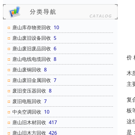
唐山库存物资回收
10
唐山废旧设备回收
5
唐山废旧废品回收
6
价
唐山电线电缆回收
8
唐山废铜回收
8
木
唐山废旧金属回收
7
主
废旧变压器回收
8
复
废旧电瓶回收
7
板
中央空调回收
10
这
唐山旧木材回收
417
是
唐山旧木方回收
426