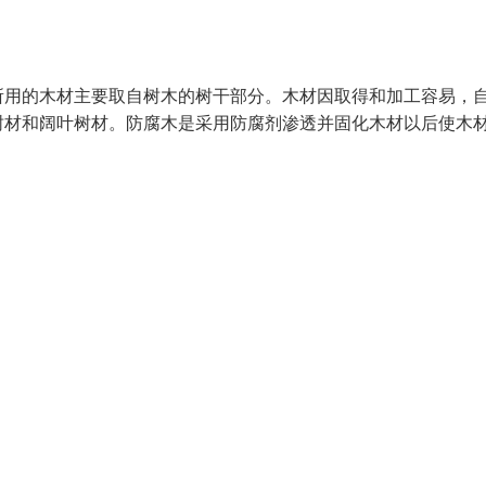
所用的木材主要取自树木的树干部分。木材因取得和加工容易，
树材和阔叶树材。防腐木是采用防腐剂渗透并固化木材以后使木