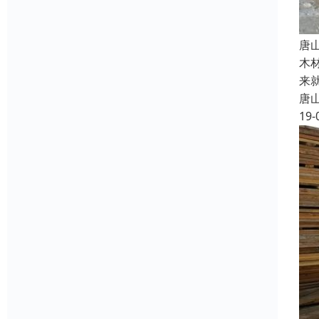
唐
木
来
唐
19-