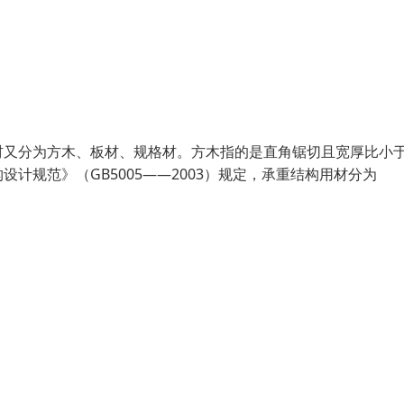
材又分为方木、板材、规格材。方木指的是直角锯切且宽厚比小于
计规范》（GB5005——2003）规定，承重结构用材分为