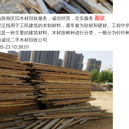
面议
山路南区旧木材回收服务，诚信经营，忠实服务
材泛指用于工民建筑的木制材料，通常被为软材和硬材。工程中
就是一种主要的建筑材料。木材按树种进行分类，一般分为针叶
山诚信二手木材回收公司
05-23 10:38:01