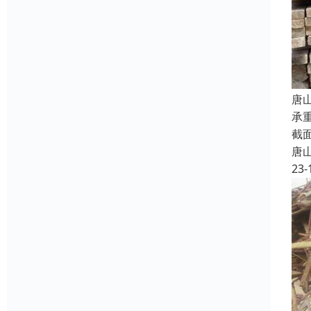
唐
承
截
唐
23-