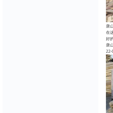
唐
在
好
唐
22-